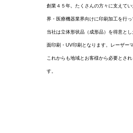
創業４５年。たくさんの方々に支えてい
ご依頼の流れ
界・医療機器業界向けに印刷加工を行っ
当社は立体形状品（成形品）を得意とし
会社案内
面印刷・UV印刷となります。レーザー
これからも地域とお客様から必要とされ
お問い合わせ
す。
HOME
レーザーマーキング
特殊