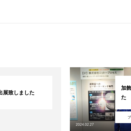
加
出展致しました
た
ブ
2024.02.27