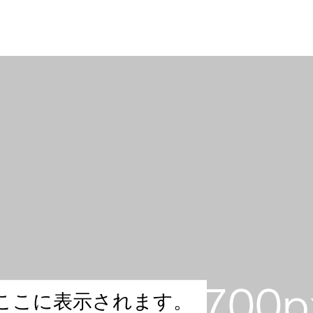
こ
こ
に
表
示
さ
れ
ま
す
。