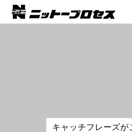
キ
ャ
ッ
チ
フ
レ
ー
ズ
が