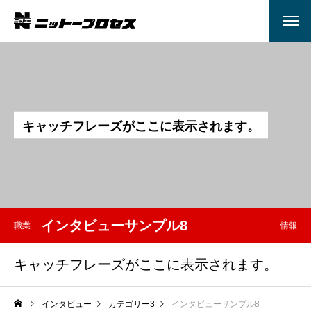
キ
ャ
ッ
チ
フ
レ
ー
ズ
が
こ
こ
に
表
示
さ
れ
ま
す
。
インタビューサンプル8
職業
情報
キャッチフレーズがここに表示されます。
インタビュー
カテゴリー3
インタビューサンプル8