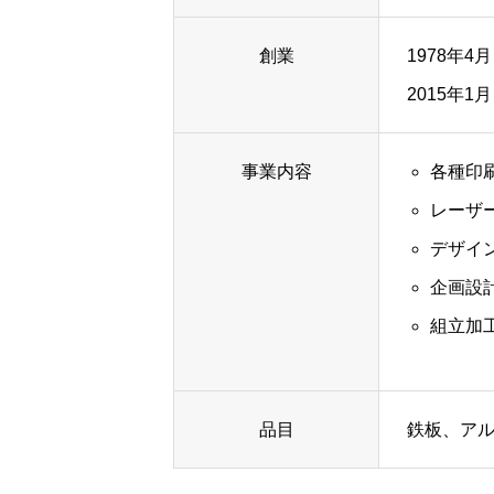
創業
1978年4月
ご依頼の流れ
2015年1
事業内容
各種印
会社案内
レーザ
デザイ
お問い合わせ
企画設
組立加
HOME
レーザーマーキング
特殊
品目
鉄板、ア