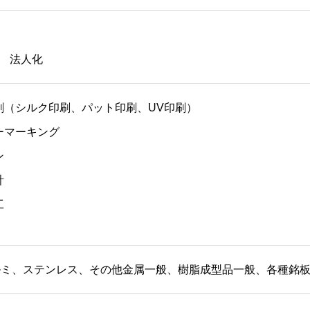
月 法人化
刷（シルク印刷、パット印刷、UV印刷）
ーマーキング
ン
計
工
印刷
ご依頼の流れ
会社案内
お問い合わせ
ルミ、ステンレス、その他金属一般、樹脂成型品一般、各種銘