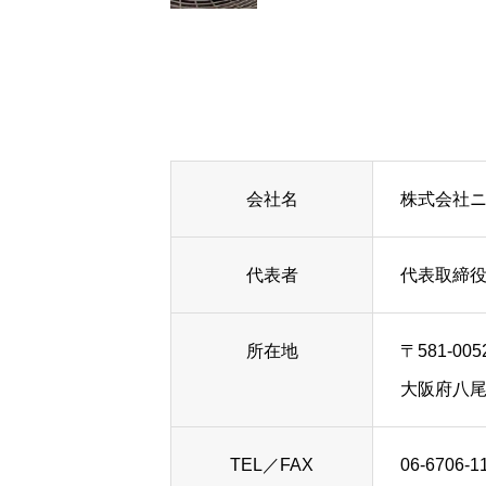
会社名
株式会社
HOME
代表者
代表取締
レーザーマーキング
所在地
〒581-005
大阪府八尾
特殊印刷
TEL／FAX
06-6706-